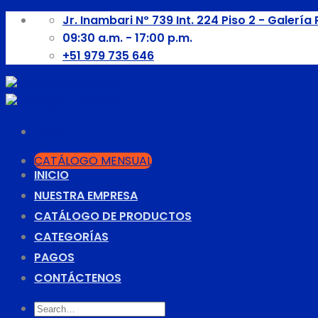
Skip
Jr. Inambari Nº 739 Int. 224 Piso 2 - Galería 
to
09:30 a.m. - 17:00 p.m.
content
+51 979 735 646
Menú
CATÁLOGO MENSUAL
INICIO
NUESTRA EMPRESA
CATÁLOGO DE PRODUCTOS
CATEGORÍAS
PAGOS
CONTÁCTENOS
Search