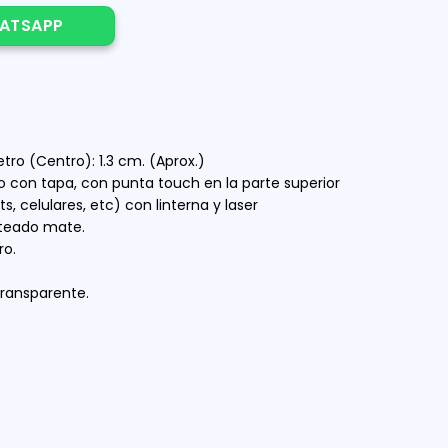
SER Y LINTERNA CON TOUCH quantity
ATSAPP
tro (Centro): 1.3 cm. (Aprox.)
o con tapa, con punta touch en la parte superior
ts, celulares, etc) con linterna y laser
lateado mate.
ro.
 transparente.