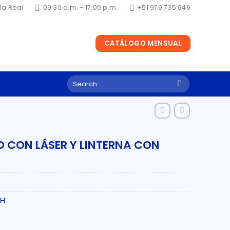
ría Real
09:30 a.m. - 17:00 p.m.
+51 979 735 646
CATÁLOGO MENSUAL
Search
for:
O CON LÁSER Y LINTERNA CON
CH