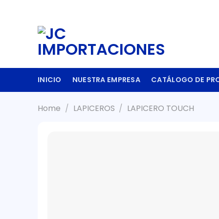
Skip
to
content
INICIO
NUESTRA EMPRESA
CATÁLOGO DE PR
Home
/
LAPICEROS
/
LAPICERO TOUCH