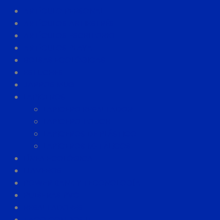
ARTÍCULO PERSONAL
ARTÍCULOS ANTIESTRÉS
ARTÍCULOS ESCRITORIO
ARTÍCULOS PLAYA
BOLSAS ECOLÓGICAS
ESTUCHES
JARROS MUG
LAPICEROS
LAPICERO RESALTADOR
LAPICERO TOUCH
LAPICEROS DE PLÁSTICO
LAPICEROS METÁLICOS
LÍNEA ECOLÓGICA
LLAVEROS
POWER BANK Y TECONOLOGÍA
PULSERAS PVC
RESALTADORES
TACO CON POS IT