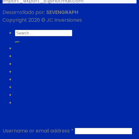
import_export_jc@hotmail.com
Desarrollado por:
SEVENGRAPH
Copyright 2026 © JC Inversiones
Search
for:
INICIO
NUESTRA EMPRESA
CATÁLOGO DE PRODUCTOS
CATEGORÍAS
PAGOS
CONTÁCTENOS
Newsletter
Login
Username or email address
*