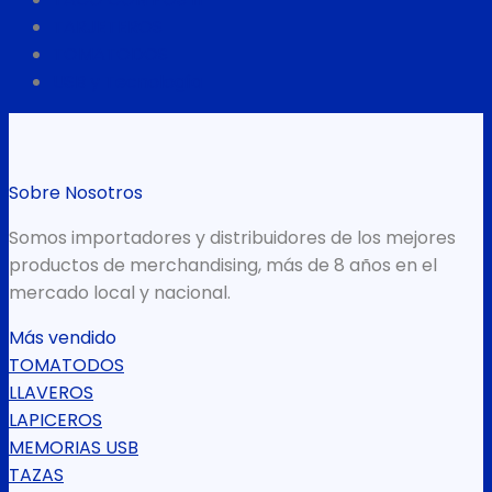
TARJETEROS
TOMATODOS
USB y Tecnología
Sobre Nosotros
Somos importadores y distribuidores de los mejores
productos de merchandising, más de 8 años en el
mercado local y nacional.
Más vendido
TOMATODOS
LLAVEROS
LAPICEROS
MEMORIAS USB
TAZAS