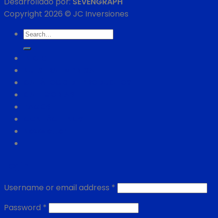
Desarrollado por:
SEVENGRAPH
Copyright 2026 © JC Inversiones
Search
for:
INICIO
NUESTRA EMPRESA
CATÁLOGO DE PRODUCTOS
CATEGORÍAS
PAGOS
CONTÁCTENOS
Newsletter
Login
Username or email address
*
Password
*