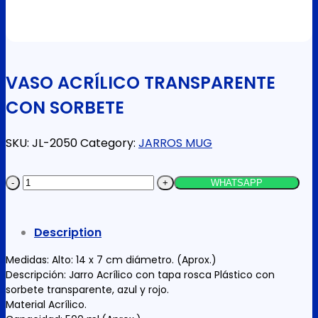
VASO ACRÍLICO TRANSPARENTE
CON SORBETE
SKU:
JL-2050
Category:
JARROS MUG
VASO
WHATSAPP
ACRÍLICO
TRANSPARENTE
Description
CON
SORBETE
Medidas: Alto: 14 x 7 cm diámetro. (Aprox.)
quantity
Descripción: Jarro Acrílico con tapa rosca Plástico con
sorbete transparente, azul y rojo.
Material Acrílico.