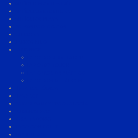
ARTÍCULOS ANTIESTRÉS
ARTÍCULOS ESCRITORIO
ARTÍCULOS PLAYA
BOLSAS ECOLÓGICAS
ESTUCHES
JARROS MUG
LAPICEROS
LAPICERO RESALTADOR
LAPICERO TOUCH
LAPICEROS DE PLÁSTICO
LAPICEROS METÁLICOS
LÍNEA ECOLÓGICA
LLAVEROS
POWER BANK Y TECONOLOGÍA
PULSERAS PVC
RESALTADORES
TACO CON POS IT
TARJETEROS