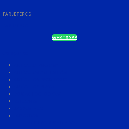
TARJETEROS
TARJETERO
WHATSAPP
Categorías
ARTÍCULO PERSONAL
ARTÍCULOS ANTIESTRÉS
ARTÍCULOS ESCRITORIO
ARTÍCULOS PLAYA
BOLSAS ECOLÓGICAS
ESTUCHES
JARROS MUG
LAPICEROS
LAPICERO RESALTADOR