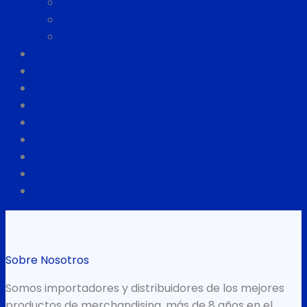
LAPICERO TOUCH
LAPICEROS DE PLÁSTICO
LAPICEROS METÁLICOS
LÍNEA ECOLÓGICA
LLAVEROS
POWER BANK Y TECONOLOGÍA
PULSERAS PVC
RESALTADORES
TACO CON POS IT
TARJETEROS
TOMATODOS
USB y Tecnología
Sobre Nosotros
Somos importadores y distribuidores de los mejores
productos de merchandising, más de 8 años en el