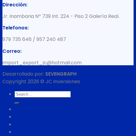
Dirección:
Jr. Inambaria Nº 739 Int. 224 - Piso 2 Galería Real.
Telefonos:
979 735 646 / 957 240 487
Correo:
import_export_jc@hotmail.com
Desarrollado por:
SEVENGRAPH
Copyright 2026 © JC Inversiones
Search
for:
INICIO
NUESTRA EMPRESA
CATÁLOGO DE PRODUCTOS
CATEGORÍAS