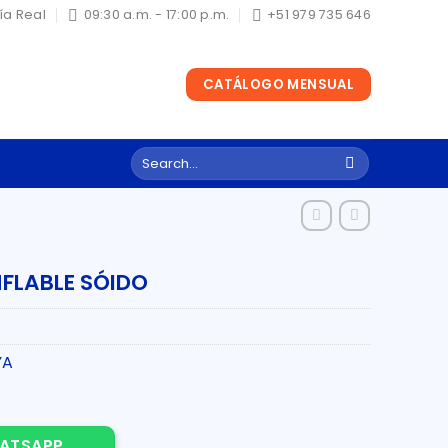
ría Real
09:30 a.m. - 17:00 p.m.
+51 979 735 646
CATÁLOGO MENSUAL
Search
for:
NFLABLE SÓIDO
YA
ÓIDO quantity
ATSAPP