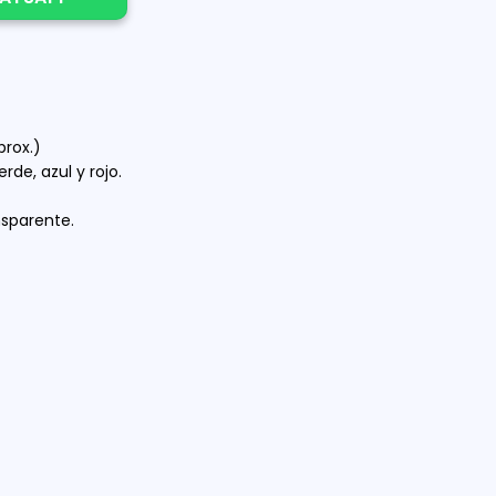
prox.)
rde, azul y rojo.
ansparente.