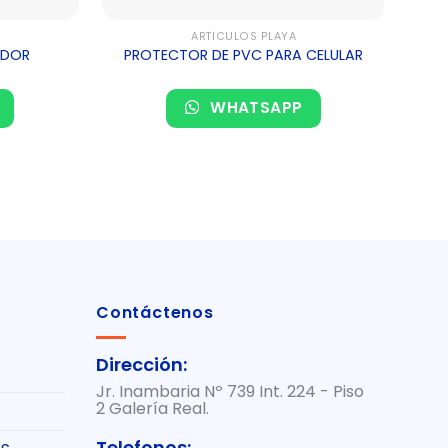
ARTÍCULOS PLAYA
IDOR
PROTECTOR DE PVC PARA CELULAR
MIN
WHATSAPP
Contáctenos
Dirección:
Jr. Inambaria Nº 739 Int. 224 - Piso
2 Galería Real.
Telefonos: