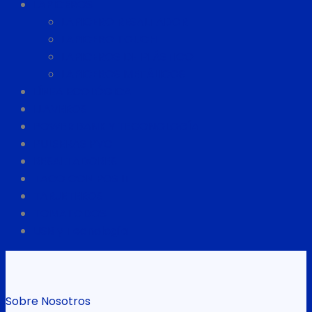
LAPICEROS
LAPICERO RESALTADOR
LAPICERO TOUCH
LAPICEROS DE PLÁSTICO
LAPICEROS METÁLICOS
LÍNEA ECOLÓGICA
LLAVEROS
POWER BANK Y TECONOLOGÍA
PULSERAS PVC
RESALTADORES
TACO CON POS IT
TARJETEROS
TOMATODOS
USB y Tecnología
Sobre Nosotros