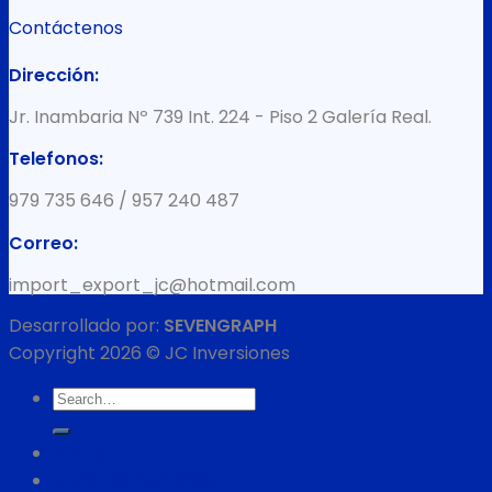
Contáctenos
Dirección:
Jr. Inambaria Nº 739 Int. 224 - Piso 2 Galería Real.
Telefonos:
979 735 646 / 957 240 487
Correo:
import_export_jc@hotmail.com
Desarrollado por:
SEVENGRAPH
Copyright 2026 © JC Inversiones
Search
for:
INICIO
NUESTRA EMPRESA