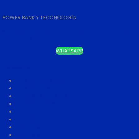
POWER BANK Y TECONOLOGÍA
SOPORTE MAGNÉTICO DE CELULAR PARA AUTO CON 01
PLACA DE METAL
WHATSAPP
Categorías
ARTÍCULO PERSONAL
ARTÍCULOS ANTIESTRÉS
ARTÍCULOS ESCRITORIO
ARTÍCULOS PLAYA
BOLSAS ECOLÓGICAS
ESTUCHES
JARROS MUG
LAPICEROS