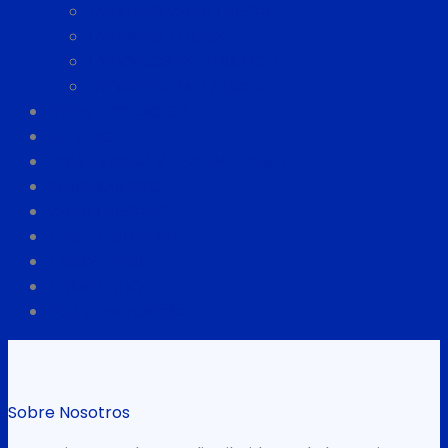
LAPICERO RESALTADOR
LAPICERO TOUCH
LAPICEROS DE PLÁSTICO
LAPICEROS METÁLICOS
LÍNEA ECOLÓGICA
LLAVEROS
POWER BANK Y TECONOLOGÍA
PULSERAS PVC
RESALTADORES
TACO CON POS IT
TARJETEROS
TOMATODOS
USB y Tecnología
Sobre Nosotros