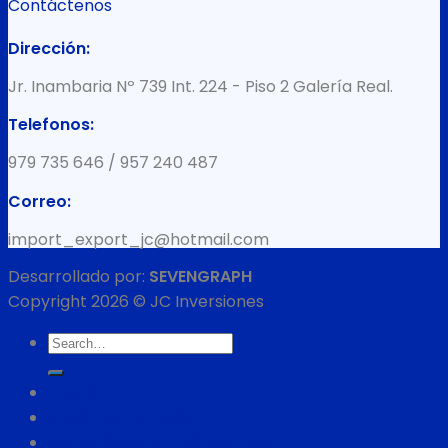
Contáctenos
Dirección:
Jr. Inambaria Nº 739 Int. 224 - Piso 2 Galería Real.
Telefonos:
979 735 646 / 957 240 487
Correo:
import_export_jc@hotmail.com
Desarrollado por:
SEVENGRAPH
Copyright 2026 © JC Inversiones
Search
for:
INICIO
NUESTRA EMPRESA
CATÁLOGO DE PRODUCTOS