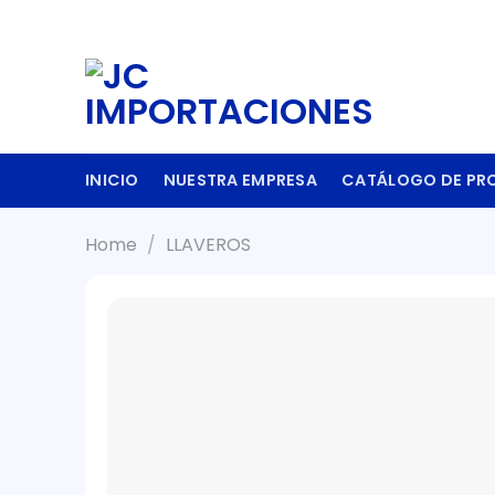
Skip
to
content
INICIO
NUESTRA EMPRESA
CATÁLOGO DE PR
Home
/
LLAVEROS