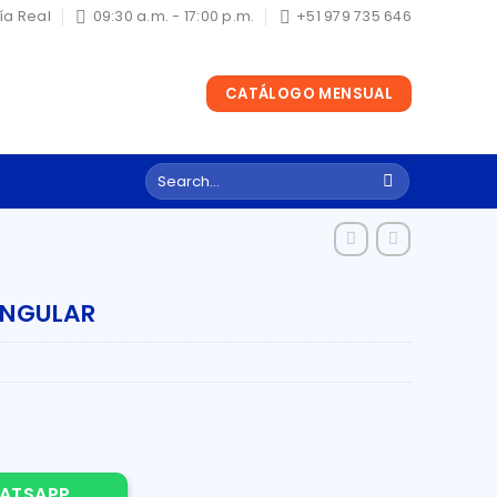
ría Real
09:30 a.m. - 17:00 p.m.
+51 979 735 646
CATÁLOGO MENSUAL
Search
for:
ANGULAR
quantity
ATSAPP