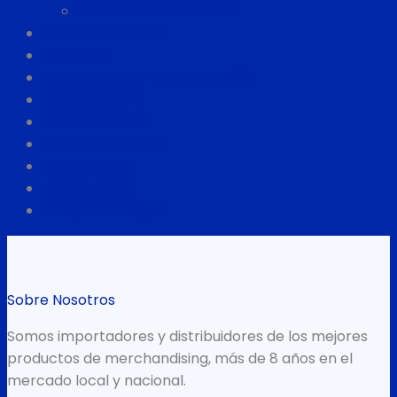
LAPICEROS METÁLICOS
LÍNEA ECOLÓGICA
LLAVEROS
POWER BANK Y TECONOLOGÍA
PULSERAS PVC
RESALTADORES
TACO CON POS IT
TARJETEROS
TOMATODOS
USB y Tecnología
Sobre Nosotros
Somos importadores y distribuidores de los mejores
productos de merchandising, más de 8 años en el
mercado local y nacional.