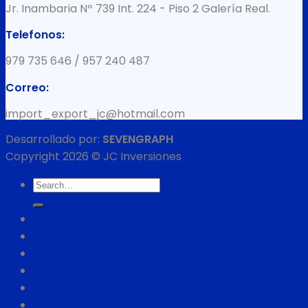
Jr. Inambaria Nº 739 Int. 224 - Piso 2 Galería Real.
Telefonos:
979 735 646 / 957 240 487
Correo:
import_export_jc@hotmail.com
Desarrollado por:
SEVENGRAPH
Copyright 2026 © JC Inversiones
Search
for:
INICIO
NUESTRA EMPRESA
CATÁLOGO DE PRODUCTOS
CATEGORÍAS
PAGOS
CONTÁCTENOS