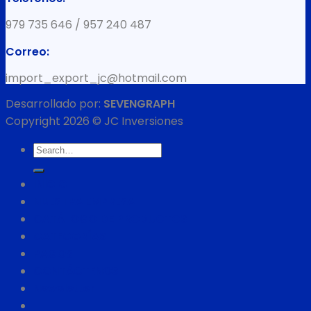
979 735 646 / 957 240 487
Correo:
import_export_jc@hotmail.com
Desarrollado por:
SEVENGRAPH
Copyright 2026 © JC Inversiones
Search
for:
INICIO
NUESTRA EMPRESA
CATÁLOGO DE PRODUCTOS
CATEGORÍAS
PAGOS
CONTÁCTENOS
Newsletter