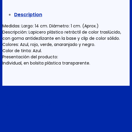
PLASTICO
1000
Description
UNID
X
Medidas: Largo: 14 cm. Diámetro: 1 cm. (Aprox.)
CAJA
Descripción: Lapicero plástico retráctil de color traslúcido,
quantity
con goma antidezlizante en la base y clip de color sólido.
Colores: Azul, rojo, verde, anaranjado y negro.
Color de tinta: Azul.
Presentación del producto:
Individual, en bolsita plástica transparente.
Related products