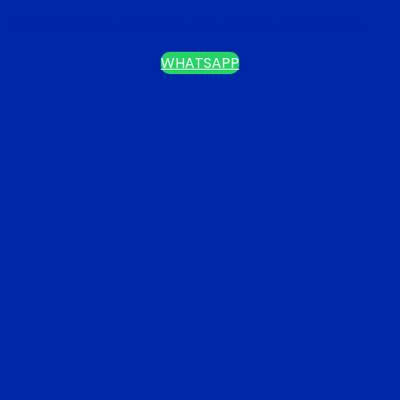
LAPICERO PLASTICO 1000 UNID X CAJA NUEVO LOTE
WHATSAPP