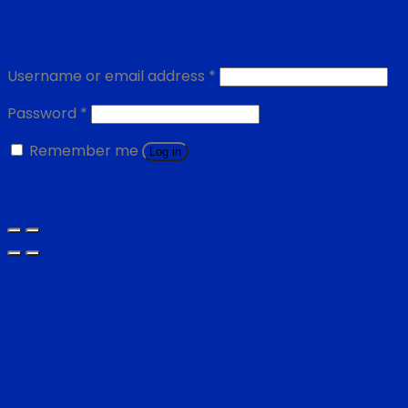
Login
Username or email address
*
Password
*
Remember me
Log in
Lost your password?