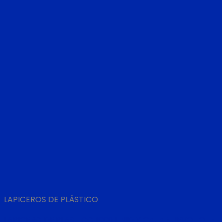
LAPICEROS DE PLÁSTICO
LAPICERO DE PLASTICO 1000 UNID X CAJA NUEVO LOTE