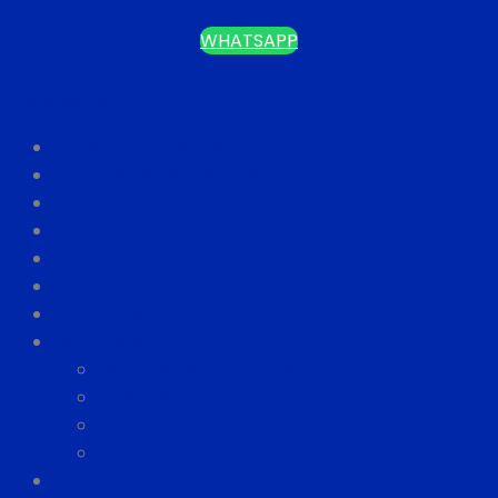
WHATSAPP
Categorías
ARTÍCULO PERSONAL
ARTÍCULOS ANTIESTRÉS
ARTÍCULOS ESCRITORIO
ARTÍCULOS PLAYA
BOLSAS ECOLÓGICAS
ESTUCHES
JARROS MUG
LAPICEROS
LAPICERO RESALTADOR
LAPICERO TOUCH
LAPICEROS DE PLÁSTICO
LAPICEROS METÁLICOS
LÍNEA ECOLÓGICA