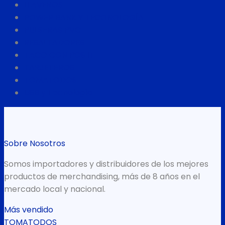
LLAVEROS
POWER BANK Y TECONOLOGÍA
PULSERAS PVC
RESALTADORES
TACO CON POS IT
TARJETEROS
TOMATODOS
USB y Tecnología
Sobre Nosotros
Somos importadores y distribuidores de los mejores
productos de merchandising, más de 8 años en el
mercado local y nacional.
Más vendido
TOMATODOS