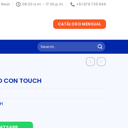
a Real
09:30 a.m. - 17:00 p.m.
+51 979 735 646
CATÁLOGO MENSUAL
Search
for:
CO CON TOUCH
CH
UCH quantity
ATSAPP