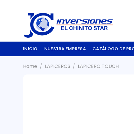
Skip
to
content
INICIO
NUESTRA EMPRESA
CATÁLOGO DE PR
Home
/
LAPICEROS
/
LAPICERO TOUCH