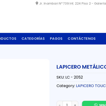
Jr. Inambari Nº 739 Int. 224 Piso 2 - Galerí
ODUCTOS
CATEGORÍAS
PAGOS
CONTÁCTENOS
LAPICERO METÁLI
SKU:
LC - 2052
Category:
LAPICERO TOU
LAPICERO METÁLICO CON TO
WH