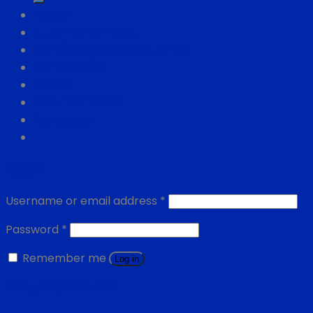
INICIO
NUESTRA EMPRESA
CATÁLOGO DE PRODUCTOS
CATEGORÍAS
PAGOS
CONTÁCTENOS
Newsletter
Login
Username or email address
*
Password
*
Remember me
Log in
Lost your password?