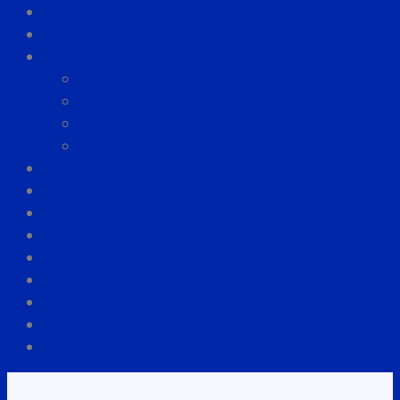
ESTUCHES
JARROS MUG
LAPICEROS
LAPICERO RESALTADOR
LAPICERO TOUCH
LAPICEROS DE PLÁSTICO
LAPICEROS METÁLICOS
LÍNEA ECOLÓGICA
LLAVEROS
POWER BANK Y TECONOLOGÍA
PULSERAS PVC
RESALTADORES
TACO CON POS IT
TARJETEROS
TOMATODOS
USB y Tecnología