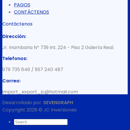
PAGOS
CONTÁCTENOS
Contáctenos
Dirección:
Jr. Inambaria Nº 739 Int. 224 - Piso 2 Galería Real.
Telefonos:
979 735 646 / 957 240 487
Correo:
import_export_jc@hotmail.com
Desarrollado por:
SEVENGRAPH
Copyright 2026 © JC Inversiones
Search
for: